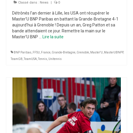
Classé dans :
News
|
0
Détrônés l’an dernier à Lille, les USA ont récupérer le
Master’U BNP Paribas en battant la Grande-Bretagne 4-1
aujourd’hui à Grenoble ! Depuis un an, Greg Patton et sa
bande attendaient ce jour. Remettre la main sur le
Master’U BNP …
Lire la suite­­
BNP Paribas
,
FFSU
,
France
,
Grande-Bretagne
,
Grenoble
,
Master'U
,
MasterUBNPP
,
TeamGB
,
TeamUSA
,
Tennis
,
Unitennis