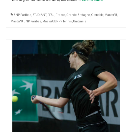
BNP Paribas
,
ETUDIANT
,
FFSU
,
France
,
Grande-Bretagne
,
Grenoble
,
Master'U
,
Master'U BNP Paribas
,
MasterUBNPP
,
Tennis
,
Unitennis