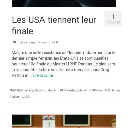
1
Les USA tiennent leur
DÉC 2018
finale
Classé dans :
News
|
0
Malgré une belle résistance de l’Irlande, notamment sur le
dernier simple féminin, les Etats-Unis se sont qualifiés
pour leur 10e finale du Master’U BNP Paribas. Le plan vers
la reconquête du titre se déroule à merveille pour Greg
Patton et …
Lire la suite­­
FFSU
,
Grenoble
,
Master'U
,
Master'U BNP Paribas
,
MasterUBNPP
,
TeamUSA
,
Tennis
,
Unitennis
,
USA