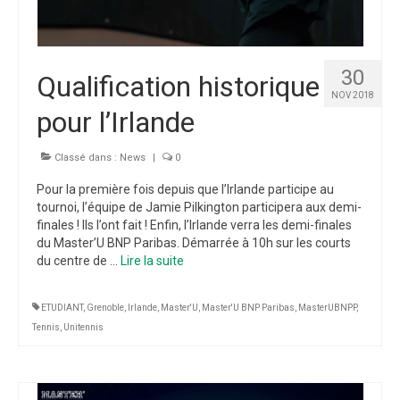
30
Qualification historique
NOV 2018
pour l’Irlande
Classé dans :
News
|
0
Pour la première fois depuis que l’Irlande participe au
tournoi, l’équipe de Jamie Pilkington participera aux demi-
finales ! Ils l’ont fait ! Enfin, l’Irlande verra les demi-finales
du Master’U BNP Paribas. Démarrée à 10h sur les courts
du centre de …
Lire la suite­­
ETUDIANT
,
Grenoble
,
Irlande
,
Master'U
,
Master'U BNP Paribas
,
MasterUBNPP
,
Tennis
,
Unitennis