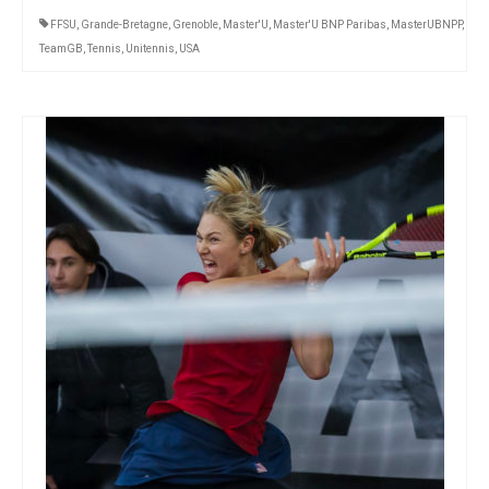
FFSU
,
Grande-Bretagne
,
Grenoble
,
Master'U
,
Master'U BNP Paribas
,
MasterUBNPP
,
TeamGB
,
Tennis
,
Unitennis
,
USA