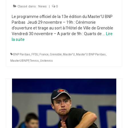
Classé dans :
News
|
0
Le programme officiel de la 13e édition du Master’U BNP
Paribas Jeudi 29 novembre – 19h : Cérémonie
d’ouverture et tirage au sort à l’Hôtel de Ville de Grenoble
Vendredi 30 novembre – A partir de 9h : Quarts de …
Lire
la suite­­
BNP Paribas
,
FFSU
,
France
,
Grenoble
,
Master'U
,
Master'U BNP Paribas
,
MasterUBNPP
,
Tennis
,
Unitennis