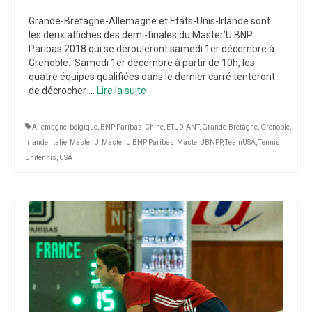
Grande-Bretagne-Allemagne et Etats-Unis-Irlande sont
les deux affiches des demi-finales du Master’U BNP
Paribas 2018 qui se dérouleront samedi 1er décembre à
Grenoble. Samedi 1er décembre à partir de 10h, les
quatre équipes qualifiées dans le dernier carré tenteront
de décrocher …
Lire la suite­­
Allemagne
,
belgique
,
BNP Paribas
,
Chine
,
ETUDIANT
,
Grande-Bretagne
,
Grenoble
,
Irlande
,
Italie
,
Master'U
,
Master'U BNP Paribas
,
MasterUBNPP
,
TeamUSA
,
Tennis
,
Unitennis
,
USA