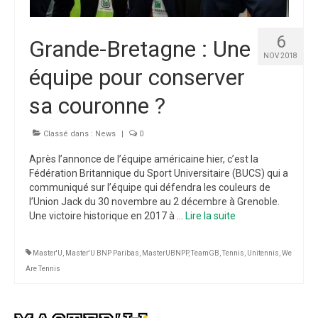
6
Grande-Bretagne : Une
NOV 2018
équipe pour conserver
sa couronne ?
Classé dans :
News
|
0
Après l’annonce de l’équipe américaine hier, c’est la
Fédération Britannique du Sport Universitaire (BUCS) qui a
communiqué sur l’équipe qui défendra les couleurs de
l’Union Jack du 30 novembre au 2 décembre à Grenoble.
Une victoire historique en 2017 à …
Lire la suite­­
Master'U
,
Master'U BNP Paribas
,
MasterUBNPP
,
TeamGB
,
Tennis
,
Unitennis
,
We
Are Tennis