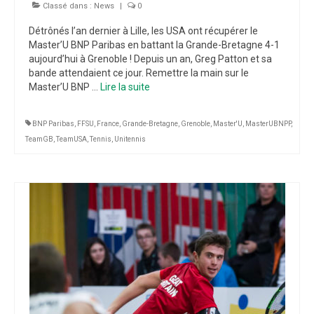
Classé dans :
News
|
0
Détrônés l’an dernier à Lille, les USA ont récupérer le
Master’U BNP Paribas en battant la Grande-Bretagne 4-1
aujourd’hui à Grenoble ! Depuis un an, Greg Patton et sa
bande attendaient ce jour. Remettre la main sur le
Master’U BNP …
Lire la suite­­
BNP Paribas
,
FFSU
,
France
,
Grande-Bretagne
,
Grenoble
,
Master'U
,
MasterUBNPP
,
TeamGB
,
TeamUSA
,
Tennis
,
Unitennis