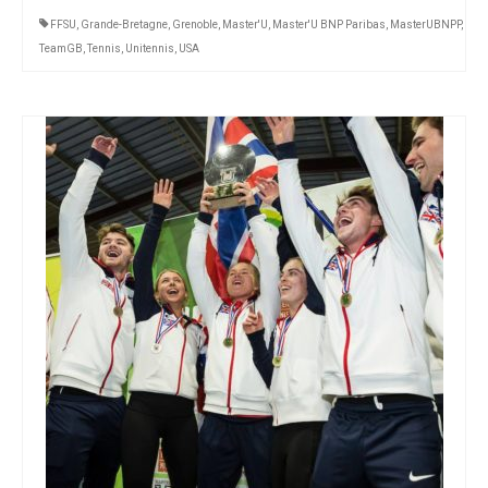
FFSU
,
Grande-Bretagne
,
Grenoble
,
Master'U
,
Master'U BNP Paribas
,
MasterUBNPP
,
TeamGB
,
Tennis
,
Unitennis
,
USA