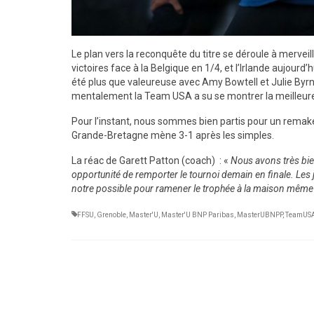
Le plan vers la reconquête du titre se déroule à mervei
victoires face à la Belgique en 1/4, et l’Irlande aujourd’h
été plus que valeureuse avec Amy Bowtell et Julie Byrn
mentalement la Team USA a su se montrer la meilleure da
Pour l’instant, nous sommes bien partis pour un remake
Grande-Bretagne mène 3-1 après les simples.
La réac de Garett Patton (coach) : «
Nous avons très bie
opportunité de remporter le tournoi demain en finale. Les
notre possible pour ramener le trophée à la maison même si 
FFSU
,
Grenoble
,
Master'U
,
Master'U BNP Paribas
,
MasterUBNPP
,
TeamUS