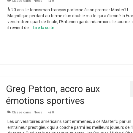
Classé dans :
News
|
0
À 20 ans, le tennisman français participe à son premier Master’U.
Magnifique perdant au terme d’un double mixte qui a éliminé la Fra
vendredi en quart de finale, l’Antonien garde néanmoins le sourire : il 
il revient de …
Lire la suite­­
Greg Patton, accro aux
émotions sportives
Classé dans :
News
|
0
Les universitaires américains sont emmenés, à ce Master’U par un
entraîneur prestigieux qui a coaché parmi les meilleurs joueurs de l’