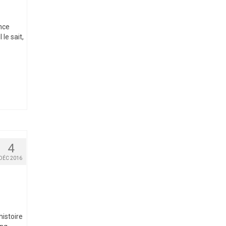
nce
le sait,
4
DÉC 2016
histoire