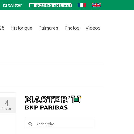
025
Historique
Palmarès
Photos
Vidéos
4
DÉC 2016
Rechercher
: