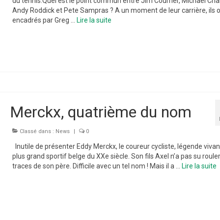
du tennis.Quel est le point commun entre Jim Courrier, Michael Cha
Andy Roddick et Pete Sampras ? A un moment de leur carrière, ils o
encadrés par Greg …
Lire la suite­­
Merckx, quatrième du nom
Classé dans :
News
|
0
Inutile de présenter Eddy Merckx, le coureur cycliste, légende vivan
plus grand sportif belge du XXe siècle. Son fils Axel n’a pas su rouler
traces de son père. Difficile avec un tel nom ! Mais il a …
Lire la suite­­