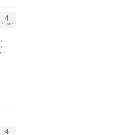
4
DÉC 2016
s
rois
 se
4