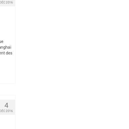
DÉC 2016
ue
hanghaï
ent des
4
DÉC 2016