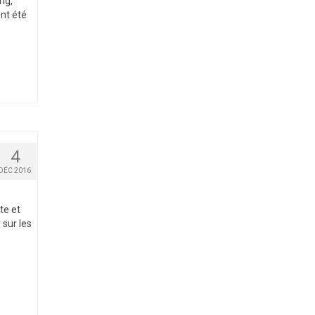
ng,
nt été
4
DÉC 2016
te et
 sur les