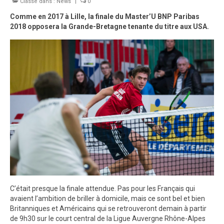
Classé dans :
Palmarès
News
|
0
Comme en 2017 à Lille, la finale du Master’U BNP Paribas
Photos
2018 opposera la Grande-Bretagne tenante du titre aux USA.
Vidéos
C’était presque la finale attendue. Pas pour les Français qui
avaient l’ambition de briller à domicile, mais ce sont bel et bien
Britanniques et Américains qui se retrouveront demain à partir
de 9h30 sur le court central de la Ligue Auvergne Rhône-Alpes