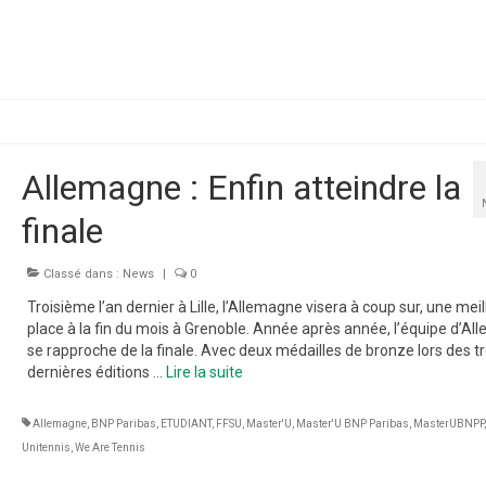
Allemagne : Enfin atteindre la
finale
Classé dans :
News
|
0
Troisième l’an dernier à Lille, l’Allemagne visera à coup sur, une mei
place à la fin du mois à Grenoble. Année après année, l’équipe d’A
se rapproche de la finale. Avec deux médailles de bronze lors des tr
dernières éditions …
Lire la suite­­
Allemagne
,
BNP Paribas
,
ETUDIANT
,
FFSU
,
Master'U
,
Master'U BNP Paribas
,
MasterUBNPP
Unitennis
,
We Are Tennis