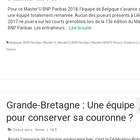
Pour ce Master’U BNP Paribas 2018, l’équipe de Belgique s’avance 
une équipe totalement remaniée. Aucun des joueurs présents à Lill
2017 ne jouera sur les courts grenoblois lors de la 13e édition du M
BNP Paribas. Les entraîneurs …
Lire la suite­­
belgique
,
BNP Paribas
,
Master'U
,
Master'U BNP Paribas
,
MasterUBNPP
,
Tennis
,
Unitennis
,
Tennis
Grande-Bretagne : Une équipe
pour conserver sa couronne ?
Classé dans :
News
|
0
Après l’annonce de l’équipe américaine hier, c’est la Fédération Bri