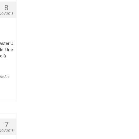
8
NOV 2018
aster’U
le. Une
e à
We Are
7
NOV 2018