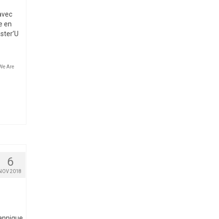
avec
e en
aster’U
We Are
6
NOV 2018
tannique