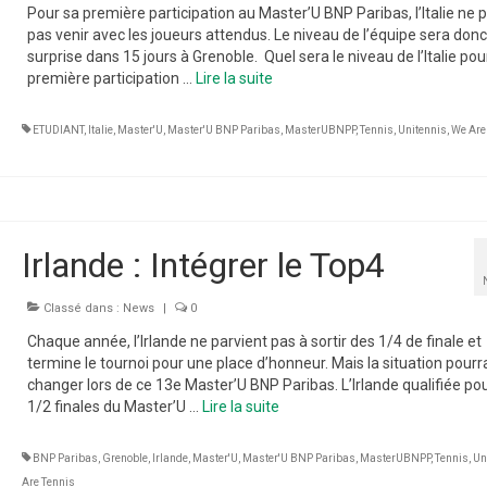
Pour sa première participation au Master’U BNP Paribas, l’Italie ne 
pas venir avec les joueurs attendus. Le niveau de l’équipe sera don
surprise dans 15 jours à Grenoble. Quel sera le niveau de l’Italie pou
première participation …
Lire la suite­­
ETUDIANT
,
Italie
,
Master'U
,
Master'U BNP Paribas
,
MasterUBNPP
,
Tennis
,
Unitennis
,
We Are
Irlande : Intégrer le Top4
Classé dans :
News
|
0
Chaque année, l’Irlande ne parvient pas à sortir des 1/4 de finale et
termine le tournoi pour une place d’honneur. Mais la situation pourra
changer lors de ce 13e Master’U BNP Paribas. L’Irlande qualifiée pou
1/2 finales du Master’U …
Lire la suite­­
BNP Paribas
,
Grenoble
,
Irlande
,
Master'U
,
Master'U BNP Paribas
,
MasterUBNPP
,
Tennis
,
Un
Are Tennis