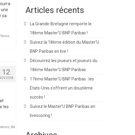
pourra
Articles récents
c une
r sa
La Grande-Bretagne remporte le
18ème Master’U BNP Paribas !
 Tennis
Suivez la 18ème édition du Master’U
BNP Paribas en live !
Découvrez les joueurs et joueurs du
18ème Master’U BNP Paribas.
12
NOV 2018
17ème Master’U BNP Paribas : les
Etats-Unis s’offrent un douzième
succès !
it
Suivez le Master’U BNP Paribas en
r les
livescoring !
itennis
,
We