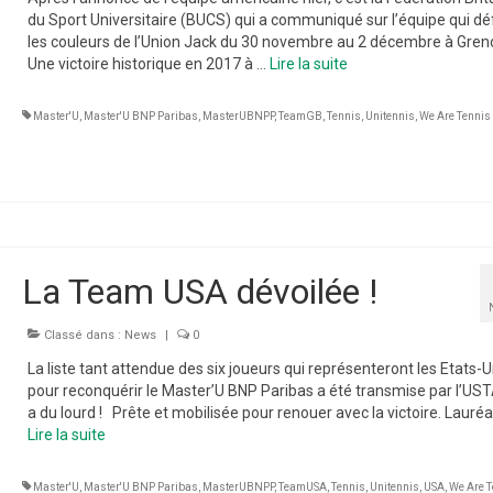
du Sport Universitaire (BUCS) qui a communiqué sur l’équipe qui d
les couleurs de l’Union Jack du 30 novembre au 2 décembre à Gren
Une victoire historique en 2017 à …
Lire la suite­­
Master'U
,
Master'U BNP Paribas
,
MasterUBNPP
,
TeamGB
,
Tennis
,
Unitennis
,
We Are Tennis
La Team USA dévoilée !
Classé dans :
News
|
0
La liste tant attendue des six joueurs qui représenteront les Etats-U
pour reconquérir le Master’U BNP Paribas a été transmise par l’USTA.
a du lourd ! Prête et mobilisée pour renouer avec la victoire. Lauré
Lire la suite­­
Master'U
,
Master'U BNP Paribas
,
MasterUBNPP
,
TeamUSA
,
Tennis
,
Unitennis
,
USA
,
We Are T