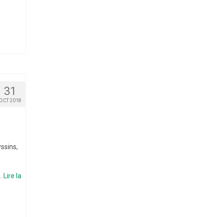
31
OCT 2018
ssins,
 …
Lire la