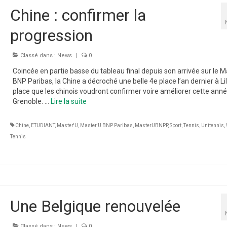
Chine : confirmer la
progression
Classé dans :
News
|
0
Coincée en partie basse du tableau final depuis son arrivée sur le M
BNP Paribas, la Chine a décroché une belle 4e place l’an dernier à Lil
place que les chinois voudront confirmer voire améliorer cette anné
Grenoble. …
Lire la suite­­
Chine
,
ETUDIANT
,
Master'U
,
Master'U BNP Paribas
,
MasterUBNPP
,
Sport
,
Tennis
,
Unitennis
,
Tennis
Une Belgique renouvelée
Classé dans :
News
|
0