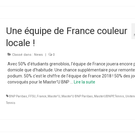
Une équipe de France couleur
locale !
Classé dans :
News
|
0
Avec 50% d’étudiants grenoblois, l’équipe de France jouera encore 
domicile que d’habitude. Une chance supplémentaire pour remonter
podium. 50% c’est le chiffre de l’équipe de France 2018 ! 50% des j
convoqués pour le Master’U BNP …
Lire la suite­­
BNP Paribas
,
FFSU
,
France
,
Master'U
,
Master'U BNP Paribas
,
MasterUBNPP
,
Tennis
,
Uniten
Tennis