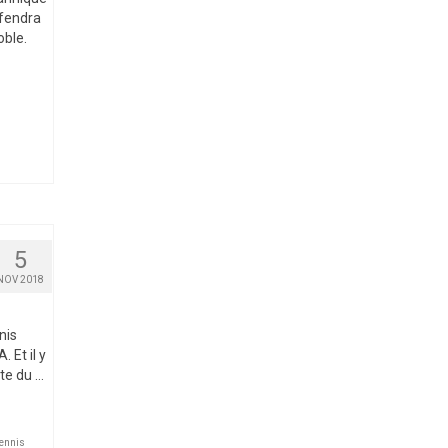
éfendra
oble.
5
NOV 2018
nis
 Et il y
ate du …
ennis