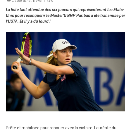
Classé dans :
Palmarès
News
|
0
La liste tant attendue des six joueurs qui représenteront les Etats-
Photos
Unis pour reconquérir le Master’U BNP Paribas a été transmise par
l’USTA. Et il y a du lourd !
Vidéos
Prête et mobilisée pour renouer avec la victoire. Lauréate du