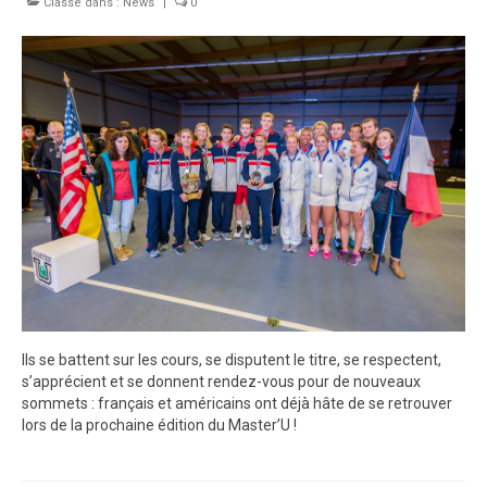
Classé dans :
Palmarès
News
|
0
Photos
Vidéos
Ils se battent sur les cours, se disputent le titre, se respectent,
s’apprécient et se donnent rendez-vous pour de nouveaux
sommets : français et américains ont déjà hâte de se retrouver
lors de la prochaine édition du Master’U !