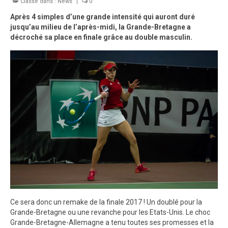
Classé dans :
Palmarès
News
|
0
Après 4 simples d’une grande intensité qui auront duré
Photos
jusqu’au milieu de l’après-midi, la Grande-Bretagne a
décroché sa place en finale grâce au double masculin.
Vidéos
Ce sera donc un remake de la finale 2017 ! Un doublé pour la
Grande-Bretagne ou une revanche pour les Etats-Unis. Le choc
Grande-Bretagne-Allemagne a tenu toutes ses promesses et la