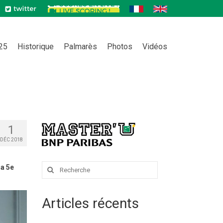
025
Historique
Palmarès
Photos
Vidéos
1
DÉC 2018
Rechercher
la 5e
:
Articles récents