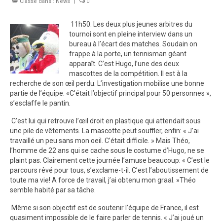
Classé dans :
Palmarès
News
|
0
Photos
11h50. Les deux plus jeunes arbitres du
tournoi sont en pleine interview dans un
Vidéos
bureau à l’écart des matches. Soudain on
frappe à la porte, un tennisman géant
apparaît. C’est Hugo, l’une des deux
mascottes de la compétition. Il est à la
recherche de son œil perdu. L’investigation mobilise une bonne
partie de l’équipe. «C’était l’objectif principal pour 50 personnes »,
s’esclaffe le pantin.
C’est lui qui retrouve l’œil droit en plastique qui attendait sous
une pile de vêtements. La mascotte peut souffler, enfin: « J’ai
travaillé un peu sans mon oeil. C’était difficile. » Mais Théo,
l’homme de 22 ans qui se cache sous le costume d’Hugo, ne se
plaint pas. Clairement cette journée l’amuse beaucoup: « C’est le
parcours rêvé pour tous, s’exclame-t-il. C’est l’aboutissement de
toute ma vie! A force de travail, j’ai obtenu mon graal. »Théo
semble habité par sa tâche.
Même si son objectif est de soutenir l’équipe de France, il est
quasiment impossible de le faire parler de tennis. « J’ai joué un